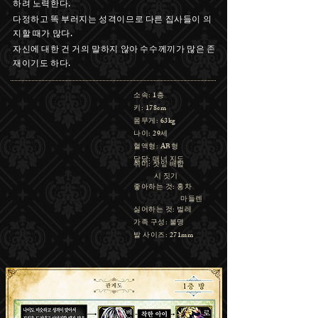
.
하려 노력한다
다정하고 똑 부러지는 성격이므로 다른 집사들이 의
.
지할 때가 많다
자신에 대한 건 거의 말하지 않아 수수께끼가 많은 존
.
재이기도 하다
: 1
소속
층
: 178cm
키
: 63kg
몸무게
: 29
나이
세
: AB
혈액형
형
:
담당
매너 지도
:
취미
찻잎 배합
시 짓기
:
좋아하는 것
홍차
마들렌
:
​싫어하는 것
벌레
:
​​가족 구성
불명
: 271mm
​발 사이즈