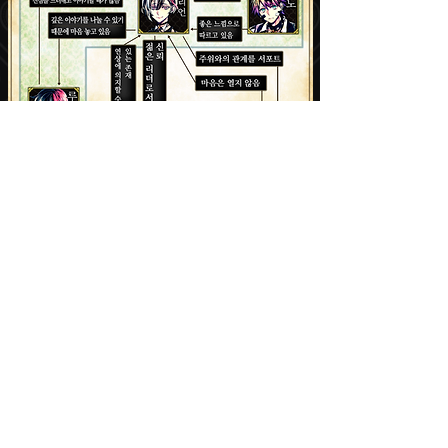
호칭 일람
​미야지 씨 루카스 씨 하우레스 군 페네스 군
보스키 군 나크 군 라토 군
아몬 군​ 라므리 군 로노 군 바스티앙 군 플루
레 군 무우 짱 나(자신)