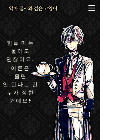
힘들 때는
울어도
.
괜찮아요
어른은
울면
안 된다는 건
누가 정한
?
거예요